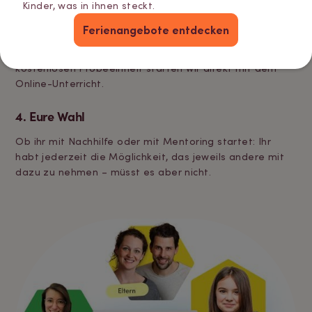
Kinder, was in ihnen steckt.
2. Nachhilfe
Ferienangebote entdecken
Geht es primär um Nachhilfe, finden wir passende
Nachhilfelehrer:innen für dein Kind. Nach einer
kostenlosen Probeeinheit starten wir direkt mit dem
Online-Unterricht.
4. Eure Wahl
Ob ihr mit Nachhilfe oder mit Mentoring startet: Ihr
habt jederzeit die Möglichkeit, das jeweils andere mit
dazu zu nehmen – müsst es aber nicht.