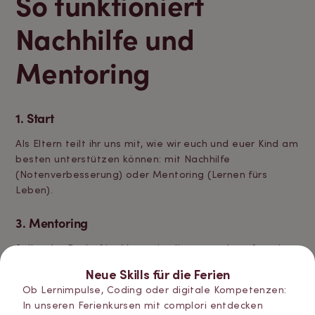
So funktioniert
Nachhilfe und
Mentoring
1. Start
Als Eltern teilt ihr uns mit, wie wir euch und euer Kind am
besten unterstützen können: mit Nachhilfe
(Notenverbesserung) oder Mentoring (Lernen fürs
Leben).
3. Mentoring
Sollte der Bedarf im Mentoring liegen, verknüpfen wir
euch und euer Kind mit einer unserer Mentor:innen.
Neue Skills für die Ferien
Nach einem ersten Kennenlernen starten wir mit dem
Ob Lernimpulse, Coding oder digitale Kompetenzen:
Mentoring.
In unseren Ferienkursen mit complori entdecken