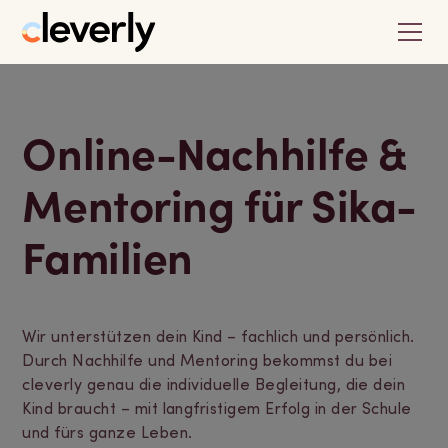
Online-Nachhilfe &
Mentoring für Sika-
Familien
Wir unterstützen dein Kind – fachlich und persönlich.
Durch Nachhilfe und Mentoring bekommst du bei
cleverly genau die individuelle Begleitung, die dein
Kind braucht – mit langfristigem Erfolg in der Schule
und fürs ganze Leben.