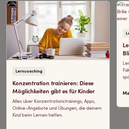
L
Le
Bl
Ler
Fak
Lerncoaching
sp
Konzentration trainieren: Diese
Möglichkeiten gibt es für Kinder
Me
Alles über Konzentrationstrainings, Apps,
Online-Angebote und Übungen, die deinem
Kind beim Lernen helfen.