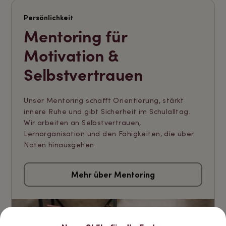
Persönlichkeit
Mentoring für
Motivation &
Selbstvertrauen
Unser Mentoring schafft Orientierung, stärkt
innere Ruhe und gibt Sicherheit im Schulalltag.
Wir arbeiten an Selbstvertrauen,
Lernorganisation und den Fähigkeiten, die über
Noten hinausgehen.
Mehr über Mentoring